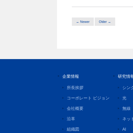
← Newer
Older →
企業情報
研究情
所長挨拶
シン
コーポレート ビジョン
光
会社概要
無線
沿革
ネッ
組織図
AI