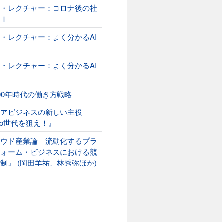
オ・レクチャー：コロナ後の社
ＡＩ
・レクチャー：よく分かるAI
２
・レクチャー：よく分かるAI
00年時代の働き方戦略
ニアビジネスの新しい主役
ako世代を狙え！』
ラウド産業論 流動化するプラ
フォーム・ビジネスにおける競
制』 (岡田羊祐、林秀弥ほか)