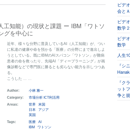
ビデ
会と
ビデオ
人工知能）の現状と課題 ー IBM「ワトソ
数学
ングを中心に
ビデオ
近年、様々な分野に普及しているAI（人工知能）が、つい
数学
に私達の健康や命を預かる「医療」の分野にまで進出しよ
人生1
うとしている。既にIBMのAIスパコン「ワトソン」が難病
患者の命を救ったり、先端AI「ディープラーニング」が画
『シ
像診断などで専門医に勝るとも劣らない能力を示しつつあ
Han
る。
こうした ... …
『ク
ット
Author:
小林 雅一
争と規
Category:
市場分析
ICT利活用
Areas:
世界
米国
日本
アジア
英国
Tags:
医療
AI
IBM
ワトソン