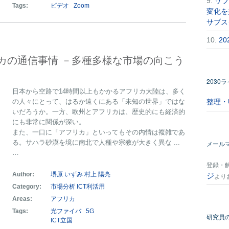
9.
サブ
Tags:
ビデオ
Zoom
変化を
サブス
10.
2
カの通信事情 －多種多様な市場の向こう
2030
日本から空路で14時間以上もかかるアフリカ大陸は、多く
整理・
の人々にとって、はるか遠くにある「未知の世界」ではな
いだろうか。一方、欧州とアフリカは、歴史的にも経済的
にも非常に関係が深い。
また、一口に「アフリカ」といってもその内情は複雑であ
る。サハラ砂漠を境に南北で人種や宗教が大きく異な ...
メール
…
登録・
ジ
Author:
堺原 いずみ
村上 陽亮
より
Category:
市場分析
ICT利活用
Areas:
アフリカ
Tags:
光ファイバ
5G
研究員
ICT立国