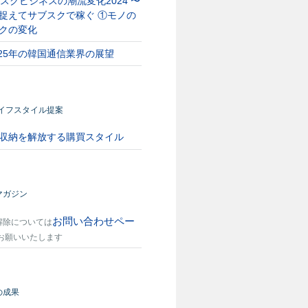
スクビジネスの潮流変化2024 〜
捉えてサブスクで稼ぐ ①モノの
クの変化
025年の韓国通信業界の展望
ライフスタイル提案
収納を解放する購買スタイル
マガジン
お問い合わせペー
解除については
お願いいたします
の成果