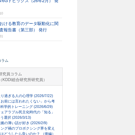
G/6Gトピックス（26年2月） 発
10
おける教育のデータ駆動化に関
査報告書（第三部） 発行
31
コラム
研究員コラム
（KDDI総合研究所研究員）
走り過ぎる人の心理学 (2026/7/22)
「お前には言われたくない」から考
科学的トレーニング (2026/6/29)
ウェアラブル民主化時代の「知る」
選択 (2026/3/13)
根拠の薄い話が好き (2026/2/9)
リング禍のプロボクシング界を変え
はどうしたら良いのか？ （後編）