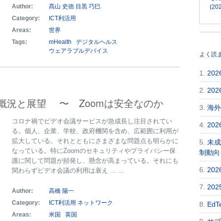
Author:
髙山 史徳
目黒 巧巳
(202
Category:
ICT利活用
Areas:
世界
Tags:
mHealth
デジタルヘルス
ウェアラブルデバイス
よく読
1.
20
2.
20
概況と展望 〜 Zoomは安全なのか
3.
海外
コロナ禍でビデオ会議サービスが急成長し注目されてい
4.
20
る。個人、企業、学校、政府機関を含め、広範囲に利用が
拡大している。それとともにさまざまな問題点も明らかに
5.
未成
なっている。特にZoomのセキュリティやプライバシー保
制動向
護に関して問題が頻発し、懸念が高まっている。それにも
6.
20
関わらずビデオ会議の利用は衰え ... …
7.
20
Author:
高橋 陽一
Category:
ICT利活用
ネットワーク
8.
Ed
Areas:
米国
英国