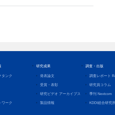
報
研究成果
調査・出版
クタンク
発表論文
調査レポート R
受賞・表彰
研究員コラム
研究ビデオ アーカイブス
季刊 Nextcom
トワーク
製品情報
KDDI総合研究