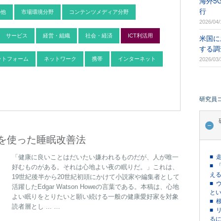
海外5
行
の他
市場環境分野
コンテンツメディア分野
2026/04/
サービス
経営・組織
社会・経済
ICT利活用
米国に
する調
ットフォーム
ネットワーク
携帯
インターネット
2026/03/
研究員
を使った睡眠改善法
「健康に良いことはだいたい嫌われるものだが、人が唯一
■ 
■ 
好むものがある。それは心地よい夜の眠りだ。」これは、
える
19世紀後半から20世紀初頭にかけて小説家や編集者として
■ 
活躍したEdgar Watson Howeの言葉である。本稿は、心地
という
よい眠りをとりたいと願い続ける一般の健康愛好家を対象
■ 
読者層とし ... …
■ 
るに