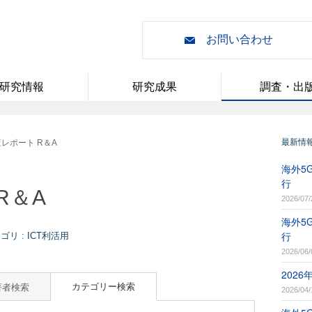
お問い合わせ
研究情報
研究成果
調査・出
最新情
レポート R＆A
海外5G
行
R＆A
2026/07/
海外5G
行
リ : ICT利活用
2026/06/
202
カテゴリー検索
著者検索
2026/04/