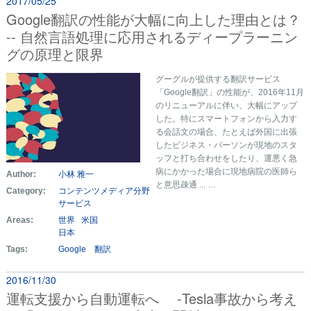
2017/05/25
Google翻訳の性能が大幅に向上した理由とは？
-- 自然言語処理に応用されるディープラーニン
グの原理と限界
グーグルが提供する翻訳サービス
「Google翻訳」の性能が、2016年11月
のリニューアルに伴い、大幅にアップ
した。特にスマートフォンから入力す
る会話文の場合、たとえば外国に出張
したビジネス・パーソンが現地のスタ
ッフと打ち合わせをしたり、運悪く急
病にかかった場合に現地病院の医師ら
Author:
小林 雅一
と意思疎通 ... …
Category:
コンテンツメディア分野
サービス
Areas:
世界
米国
日本
Tags:
Google 翻訳
2016/11/30
運転支援から自動運転へ -Tesla事故から考え