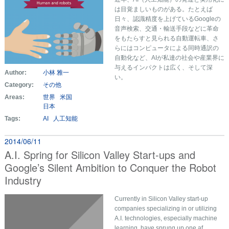
は目覚ましいものがある。たとえば
日々、認識精度を上げているGoogleの
音声検索、交通・輸送手段などに革命
をもたらすと見られる自動運転車、さ
らにはコンピュータによる同時通訳の
自動化など、AIが私達の社会や産業界に
与えるインパクトは広く、そして深
Author:
小林 雅一
い。
Category:
その他
Areas:
世界
米国
日本
Tags:
AI
人工知能
2014/06/11
A.I. Spring for Silicon Valley Start-ups and
Google’s Silent Ambition to Conquer the Robot
Industry
Currently in Silicon Valley start-up
companies specializing in or utilizing
A.I. technologies, especially machine
learning, have sprung up one af ... …