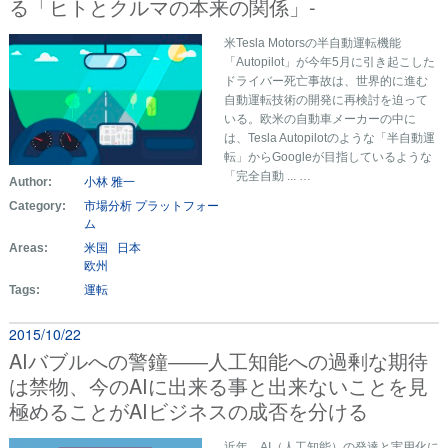
る「ヒトとクルマの本来の関係」-
米Tesla Motorsの半自動運転機能
「Autopilot」が今年5月に引き起こした
ドライバー死亡事故は、世界的に進む
自動運転技術の開発に再検討を迫って
いる。欧米の自動車メーカーの中に
は、Tesla Autopilotのような「半自動運
転」からGoogleが目指しているような
「完全自動 ... …
Author:
小林 雅一
Category:
市場分析
プラットフォー
ム
Areas:
米国
日本
欧州
Tags:
運転
2015/10/22
AIバブルへの警鐘――人工知能への過剰な期待
は禁物、今のAIに出来る事と出来ないことを見
極めることがAIビジネスの成否を分ける
近年、AI（人工知能）の発達と実用化に