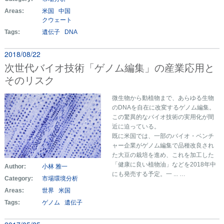
Areas:
米国
中国
クウェート
Tags:
遺伝子
DNA
2018/08/22
次世代バイオ技術「ゲノム編集」の産業応用と
そのリスク
微生物から動植物まで、あらゆる生物
のDNAを自在に改変するゲノム編集。
この驚異的なバイオ技術の実用化が間
近に迫っている。
既に米国では、一部のバイオ・ベンチ
ャー企業がゲノム編集で品種改良され
た大豆の栽培を進め、これを加工した
「健康に良い植物油」などを2018年中
Author:
小林 雅一
にも発売する予定。一 ... …
Category:
市場環境分析
Areas:
世界
米国
Tags:
ゲノム
遺伝子