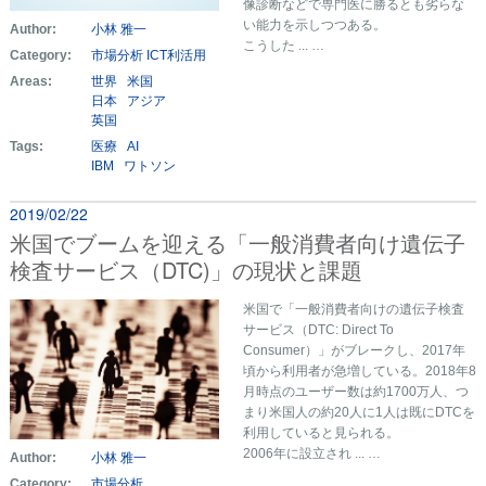
像診断などで専門医に勝るとも劣らな
い能力を示しつつある。
Author:
小林 雅一
こうした ... …
Category:
市場分析
ICT利活用
Areas:
世界
米国
日本
アジア
英国
Tags:
医療
AI
IBM
ワトソン
2019/02/22
米国でブームを迎える「一般消費者向け遺伝子
検査サービス（DTC)」の現状と課題
米国で「一般消費者向けの遺伝子検査
サービス（DTC: Direct To
Consumer）」がブレークし、2017年
頃から利用者が急増している。2018年8
月時点のユーザー数は約1700万人、つ
まり米国人の約20人に1人は既にDTCを
利用していると見られる。
2006年に設立され ... …
Author:
小林 雅一
Category:
市場分析