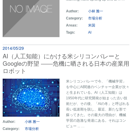
Author:
小林 雅一
Category:
市場分析
Areas:
米国
Tags:
AI
2014/05/29
AI（人工知能）にかける米シリコンバレーと
Googleの野望 ――危機に晒される日本の産業用
ロボット
米シリコンバレーで今、「機械学習」
を中心にAI関連のベンチャー企業が次々
と生まれている。AI（人工知能）は
1950年代に研究開発が始まった古い技
術だが、その後、「AIの冬」と呼ばれる
長い低迷期を脱し、最近、新たな形で
蘇ってきた。その最大の理由が、機械
学習の急激な発達にある。それはコン
Author:
小林 雅一
ピュー ... …
Category:
市場分析