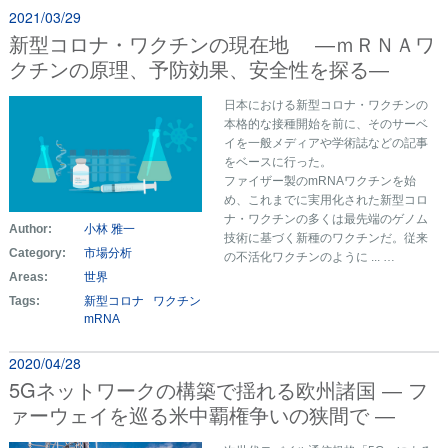
2021/03/29
新型コロナ・ワクチンの現在地 ―ｍＲＮＡワ
クチンの原理、予防効果、安全性を探る―
日本における新型コロナ・ワクチンの
本格的な接種開始を前に、そのサーベ
イを一般メディアや学術誌などの記事
をベースに行った。
ファイザー製のmRNAワクチンを始
め、これまでに実用化された新型コロ
ナ・ワクチンの多くは最先端のゲノム
Author:
小林 雅一
技術に基づく新種のワクチンだ。従来
Category:
市場分析
の不活化ワクチンのように ... …
Areas:
世界
Tags:
新型コロナ
ワクチン
mRNA
2020/04/28
5Gネットワークの構築で揺れる欧州諸国 ― フ
ァーウェイを巡る米中覇権争いの狭間で ―