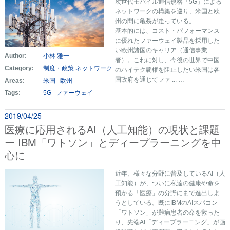
次世代モバイル通信規格「5G」による
ネットワークの構築を巡り、米国と欧
州の間に亀裂が走っている。
基本的には、コスト・パフォーマンス
に優れたファーウェイ製品を採用した
い欧州諸国のキャリア（通信事業
Author:
小林 雅一
者）。これに対し、今後の世界で中国
Category:
制度・政策
ネットワーク
のハイテク覇権を阻止したい米国は各
国政府を通じてファ ... …
Areas:
米国
欧州
Tags:
5G
ファーウェイ
2019/04/25
医療に応用されるAI（人工知能）の現状と課題
ー IBM「ワトソン」とディープラーニングを中
心に
近年、様々な分野に普及しているAI（人
工知能）が、ついに私達の健康や命を
預かる「医療」の分野にまで進出しよ
うとしている。既にIBMのAIスパコン
「ワトソン」が難病患者の命を救った
り、先端AI「ディープラーニング」が画