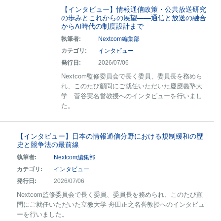
【インタビュー】情報通信政策・公共放送研究
の歩みとこれからの展望——通信と放送の融合
からAI時代の制度設計まで
執筆者:
Nextcom編集部
カテゴリ:
インタビュー
発行日:
2026/07/06
Nextcom監修委員会で長く委員、委員長を務めら
れ、このたび顧問にご就任いただいた慶應義塾大
学 菅谷実名誉教授へのインタビューを行いまし
た。
【インタビュー】日本の情報通信分野における規制緩和の歴
史と競争法の最前線
執筆者:
Nextcom編集部
カテゴリ:
インタビュー
発行日:
2026/07/06
Nextcom監修委員会で長く委員、委員長を務められ、このたび顧
問にご就任いただいた立教大学 舟田正之名誉教授へのインタビュ
ーを行いました。