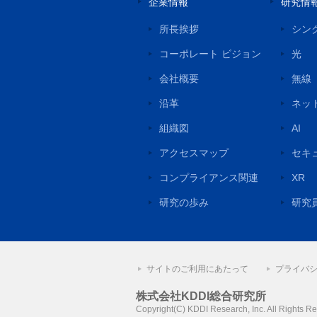
企業情報
研究情
所長挨拶
シン
コーポレート ビジョン
光
会社概要
無線
沿革
ネッ
組織図
AI
アクセスマップ
セキ
コンプライアンス関連
XR
研究の歩み
研究
サイトのご利用にあたって
プライバ
株式会社KDDI総合研究所
Copyright(C) KDDI Research, Inc.
All Rights R