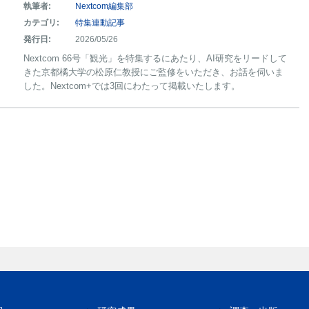
執筆者:
Nextcom編集部
カテゴリ:
特集連動記事
発行日:
2026/05/26
Nextcom 66号「観光」を特集するにあたり、AI研究をリードして
きた京都橘大学の松原仁教授にご監修をいただき、お話を伺いま
した。Nextcom+では3回にわたって掲載いたします。