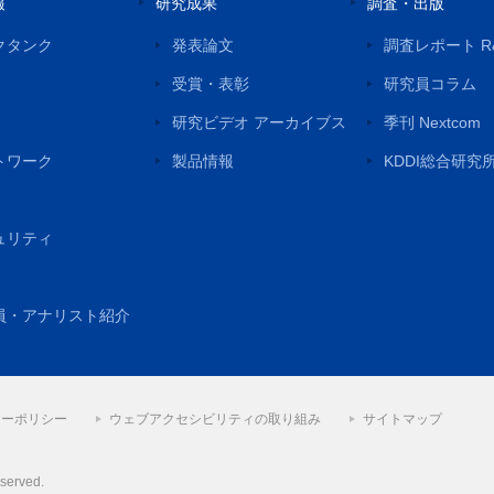
報
研究成果
調査・出版
クタンク
発表論文
調査レポート R
受賞・表彰
研究員コラム
研究ビデオ アーカイブス
季刊 Nextcom
トワーク
製品情報
KDDI総合研究
ュリティ
員・アナリスト紹介
シーポリシー
ウェブアクセシビリティの取り組み
サイトマップ
eserved.