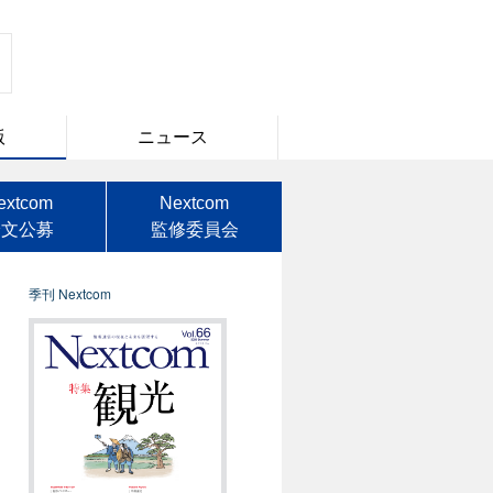
版
ニュース
extcom
Nextcom
論文公募
監修委員会
季刊 Nextcom