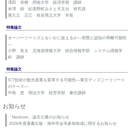
澤田 幸輝 摂南大学 経済学部 講師
米澤 樹 紀美野町みさと天文台 研究員
尾久土 正己 奈良県立大学 学長
特集論文
オーバーツーリズムをいかに捉えるか―実態と認知の乖離可能性
―
小野 良太 北海道情報大学 総合情報学部 システム情報学
科 講師
特集論文
ICT技術が観光産業を変革する可能性―東京ディズニーリゾート
のケース―
中島 恵 明治大学 経営学部 兼任講師
お知らせ
「Nextcom」論文公募のお知らせ
2026年度著書出版・海外学会等参加助成に関するお知らせ