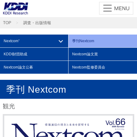
TOP
調査・出版情報
⌵
Nextcom⁺
季刊
Nextcom
KDDI財団
助成
Nextcom
論文賞
Nextcom
論文公募
Nextcom
監修委員会
季刊 Nextcom
観光