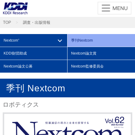
TOP
調査・出版情報
⌵
Nextcom⁺
季刊
Nextcom
KDDI財団
助成
Nextcom
論文賞
Nextcom
論文公募
Nextcom
監修委員会
季刊 Nextcom
ロボティクス