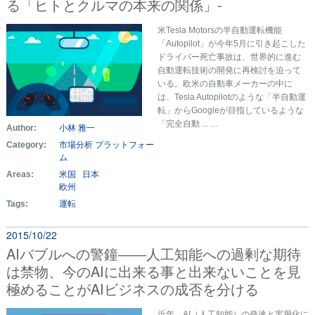
る「ヒトとクルマの本来の関係」-
米Tesla Motorsの半自動運転機能
「Autopilot」が今年5月に引き起こした
ドライバー死亡事故は、世界的に進む
自動運転技術の開発に再検討を迫って
いる。欧米の自動車メーカーの中に
は、Tesla Autopilotのような「半自動運
転」からGoogleが目指しているような
「完全自動 ... …
Author:
小林 雅一
Category:
市場分析
プラットフォー
ム
Areas:
米国
日本
欧州
Tags:
運転
2015/10/22
AIバブルへの警鐘――人工知能への過剰な期待
は禁物、今のAIに出来る事と出来ないことを見
極めることがAIビジネスの成否を分ける
近年、AI（人工知能）の発達と実用化に