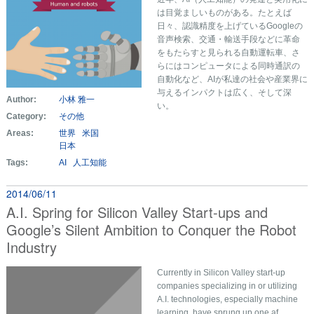
は目覚ましいものがある。たとえば
日々、認識精度を上げているGoogleの
音声検索、交通・輸送手段などに革命
をもたらすと見られる自動運転車、さ
らにはコンピュータによる同時通訳の
自動化など、AIが私達の社会や産業界に
与えるインパクトは広く、そして深
Author:
小林 雅一
い。
Category:
その他
Areas:
世界
米国
日本
Tags:
AI
人工知能
2014/06/11
A.I. Spring for Silicon Valley Start-ups and
Google’s Silent Ambition to Conquer the Robot
Industry
Currently in Silicon Valley start-up
companies specializing in or utilizing
A.I. technologies, especially machine
learning, have sprung up one af ... …