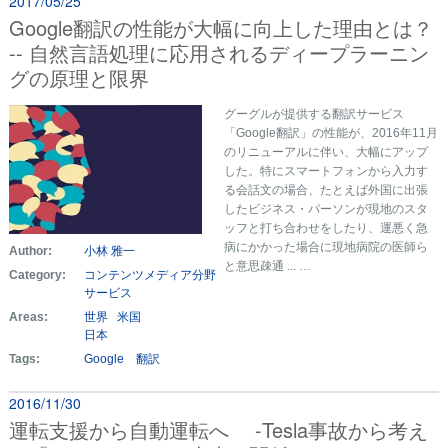
2017/05/25
Google翻訳の性能が大幅に向上した理由とは？
-- 自然言語処理に応用されるディープラーニン
グの原理と限界
グーグルが提供する翻訳サービス
「Google翻訳」の性能が、2016年11月
のリニューアルに伴い、大幅にアップ
した。特にスマートフォンから入力す
る会話文の場合、たとえば外国に出張
したビジネス・パーソンが現地のスタ
ッフと打ち合わせをしたり、運悪く急
病にかかった場合に現地病院の医師ら
Author:
小林 雅一
と意思疎通 ... …
Category:
コンテンツメディア分野
サービス
Areas:
世界
米国
日本
Tags:
Google 翻訳
2016/11/30
運転支援から自動運転へ -Tesla事故から考え