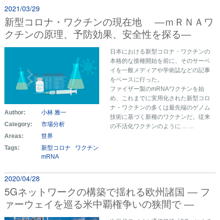
2021/03/29
新型コロナ・ワクチンの現在地 ―ｍＲＮＡワ
クチンの原理、予防効果、安全性を探る―
日本における新型コロナ・ワクチンの
本格的な接種開始を前に、そのサーベ
イを一般メディアや学術誌などの記事
をベースに行った。
ファイザー製のmRNAワクチンを始
め、これまでに実用化された新型コロ
ナ・ワクチンの多くは最先端のゲノム
Author:
小林 雅一
技術に基づく新種のワクチンだ。従来
Category:
市場分析
の不活化ワクチンのように ... …
Areas:
世界
Tags:
新型コロナ
ワクチン
mRNA
2020/04/28
5Gネットワークの構築で揺れる欧州諸国 ― フ
ァーウェイを巡る米中覇権争いの狭間で ―