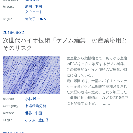
Areas:
米国
中国
クウェート
Tags:
遺伝子
DNA
2018/08/22
次世代バイオ技術「ゲノム編集」の産業応用と
そのリスク
微生物から動植物まで、あらゆる生物
のDNAを自在に改変するゲノム編集。
この驚異的なバイオ技術の実用化が間
近に迫っている。
既に米国では、一部のバイオ・ベンチ
ャー企業がゲノム編集で品種改良され
た大豆の栽培を進め、これを加工した
「健康に良い植物油」などを2018年中
Author:
小林 雅一
にも発売する予定。一 ... …
Category:
市場環境分析
Areas:
世界
米国
Tags:
ゲノム
遺伝子