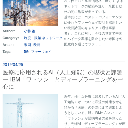
次世代モバイル通信規格「5G」による
ネットワークの構築を巡り、米国と欧
州の間に亀裂が走っている。
基本的には、コスト・パフォーマンス
に優れたファーウェイ製品を採用した
い欧州諸国のキャリア（通信事業
Author:
小林 雅一
者）。これに対し、今後の世界で中国
Category:
制度・政策
ネットワーク
のハイテク覇権を阻止したい米国は各
国政府を通じてファ ... …
Areas:
米国
欧州
Tags:
5G
ファーウェイ
2019/04/25
医療に応用されるAI（人工知能）の現状と課題
ー IBM「ワトソン」とディープラーニングを中
心に
近年、様々な分野に普及しているAI（人
工知能）が、ついに私達の健康や命を
預かる「医療」の分野にまで進出しよ
うとしている。既にIBMのAIスパコン
「ワトソン」が難病患者の命を救った
り、先端AI「ディープラーニング」が画