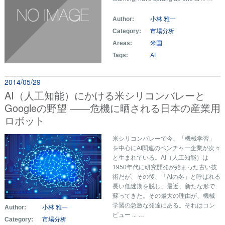
Author:
小林 雅一
Category:
市場分析
Areas:
米国
Tags:
AI
2014/05/29
AI（人工知能）にかける米シリコンバレーと
Googleの野望 ――危機に晒される日本の産業用
ロボット
米シリコンバレーで今、「機械学習」
を中心にAI関連のベンチャー企業が次々
と生まれている。AI（人工知能）は
1950年代に研究開発が始まった古い技
術だが、その後、「AIの冬」と呼ばれる
長い低迷期を脱し、最近、新たな形で
蘇ってきた。その最大の理由が、機械
学習の急激な発達にある。それはコン
Author:
小林 雅一
ピュー ... …
Category:
市場分析