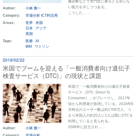
像診断などで専門医に勝るとも劣らな
い能力を示しつつある。
Author:
小林 雅一
こうした ... …
Category:
市場分析
ICT利活用
Areas:
世界
米国
日本
アジア
英国
Tags:
医療
AI
IBM
ワトソン
2019/02/22
米国でブームを迎える「一般消費者向け遺伝子
検査サービス（DTC)」の現状と課題
米国で「一般消費者向けの遺伝子検査
サービス（DTC: Direct To
Consumer）」がブレークし、2017年
頃から利用者が急増している。2018年8
月時点のユーザー数は約1700万人、つ
まり米国人の約20人に1人は既にDTCを
利用していると見られる。
2006年に設立され ... …
Author:
小林 雅一
Category:
市場分析