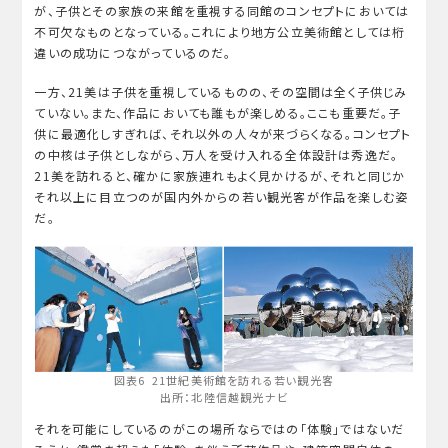
が、子供とその家族の来館を重視する同館のコンセプトにおいては
不可欠なものとなっている。これにより地方公立美術館としては桁
違いの成功につながっているのだ。
一方、21美は子供を重視しているものの、その空間は全く子供じみ
ていない。また、作品においても誰もが楽しめる。ここも重要だ。子
供に最適化しすぎれば、それ以外の人々が来づらくなる。コンセプト
の中核は子供としながら、万人を受け入れる全体設計は秀逸だ。
21美を訪れると、確かに家族連れもよく見かけるが、それと同じか
それ以上に目立つのが国内外からの若い観光客が作品を楽しむ姿
だ。
図表6 21世紀美術館を訪れる若い観光客
出所：北陸信越観光ナビ
それを可能にしているのがこの場所ならではの「体験」ではないだ