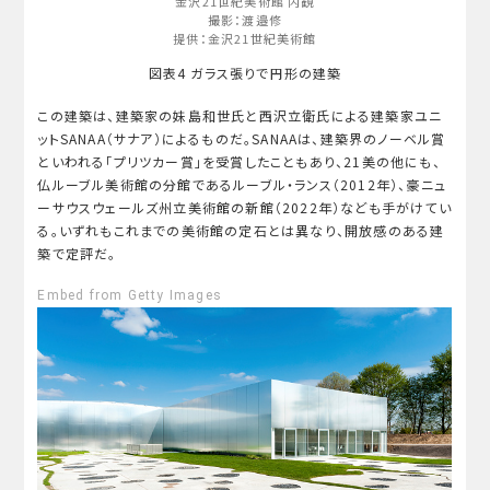
金沢21世紀美術館 内観
撮影：渡邉修
提供：金沢21世紀美術館
図表4 ガラス張りで円形の建築
この建築は、建築家の妹島和世氏と西沢立衛氏による建築家ユニ
ットSANAA（サナア）によるものだ。SANAAは、建築界のノーベル賞
といわれる「プリツカー賞」を受賞したこともあり、21美の他にも、
仏ルーブル美術館の分館であるルーブル・ランス（2012年）、豪ニュ
ーサウスウェールズ州立美術館の新館（2022年）なども手がけてい
る。いずれもこれまでの美術館の定石とは異なり、開放感のある建
築で定評だ。
Embed from Getty Images