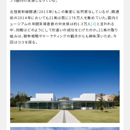
プ3圏内の常連となっている。
北陸新幹線開通（2015年）もこの集客に当然寄与しているが、開通
前の2014年においても21美は既に176万人を集めていた。国内ミ
ュージアムの年間来場者数の中央値は約1.3万人
[4]
と言われる
中、同館はどのようにして桁違いの成功をとげたのか。21美の取り
組みは、競争戦略やマーケティングの観点からも興味深いため、今
回はココを探る。