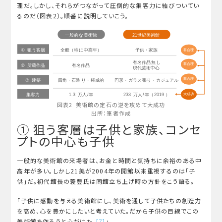
理だ。しかし、それらがつながって圧倒的な集客力に結びついてい
るのだ（図表2）。順番に説明していこう。
図表2 美術館の定石の逆を攻めて大成功
出所：筆者作成
① 狙う客層は子供と家族、コンセ
プトの中心も子供
一般的な美術館の来場者は、お金と時間と気持ちに余裕のある中
高年が多い。しかし21美が2004年の開館以来重視するのは「子
供」だ。初代館長の蓑豊氏は同館立ち上げ時の方針をこう語る。
「子供に感動を与える美術館にし、美術を通して子供たちの創造力
を高め、心を豊かにしたいと考えていた。だから子供の目線でこの
美術館を作ろうと心がけた。
[7]
」