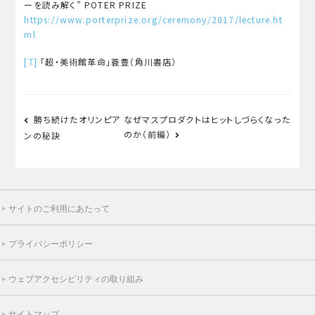
ーを読み解く” POTER PRIZE
https://www.porterprize.org/ceremony/2017/lecture.ht
ml
[7]
「超・美術館革命」蓑豊（角川書店）
投
勝ち続けたオリンピア
なぜマスプロダクトはヒットしづらくなった
稿
のか（前編）
ンの秘訣
ナ
ビ
ゲ
サイトのご利用にあたって
ー
シ
プライバシーポリシー
ョ
ウェブアクセシビリティの取り組み
ン
サイトマップ