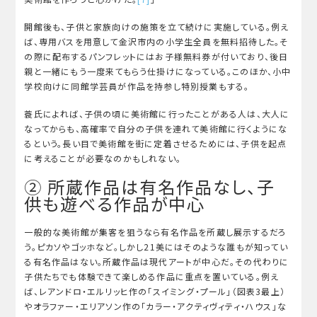
開館後も、子供と家族向けの施策を立て続けに実施している。例え
ば、専用バスを用意して金沢市内の小学生全員を無料招待した。そ
の際に配布するパンフレットにはお子様無料券が付いており、後日
親と一緒にもう一度来てもらう仕掛けになっている。このほか、小中
学校向けに同館学芸員が作品を持参し特別授業もする。
蓑氏によれば、子供の頃に美術館に行ったことがある人は、大人に
なってからも、高確率で自分の子供を連れて美術館に行くようにな
るという。長い目で美術館を街に定着させるためには、子供を起点
に考えることが必要なのかもしれない。
② 所蔵作品は有名作品なし、子
供も遊べる作品が中心
一般的な美術館が集客を狙うなら有名作品を所蔵し展示するだろ
う。ピカソやゴッホなど。しかし21美にはそのような誰もが知ってい
る有名作品はない。所蔵作品は現代アートが中心だ。その代わりに
子供たちでも体験できて楽しめる作品に重点を置いている。例え
ば、レアンドロ・エルリッヒ作の「スイミング・プール」（図表3最上）
やオラファー・エリアソン作の「カラー・アクティヴィティ・ハウス」な