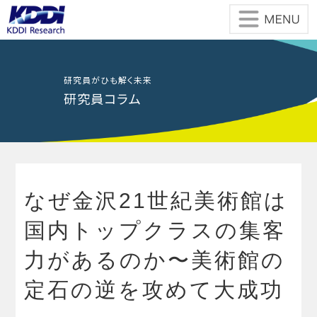
Skip
to
the
content
研究員がひも解く未来
研究員コラム
なぜ金沢21世紀美術館は
国内トップクラスの集客
力があるのか〜美術館の
定石の逆を攻めて大成功