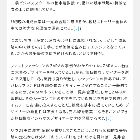
一橋ビジネススクールの楠木建教授は、優れた競争戦略の特徴を
次のように説明している。
「戦略の構成要素は一見非合理に思えるが、戦略ストーリー全体の
中では強力な合理性の源泉となる。
[5]
」
つまり、打ち手が非合理ならば他社に真似されない、しかし全体戦
略の中ではその打ち手こそが価値を生み出すエンジンとなってい
る、だから競争優位を保ち続けられる、という意味だ。
ファストファッションのZARAの事例がわかりやすい。ZARAは、社内
に大量のデザイナーを抱えている。しかも、無個性なデザイナーを選
んで採用している。流行り廃りが激しいファッションの世界では、ア
パレルブランドは外部の旬のデザイナーと契約することが一般的で
あるため、ZARAのやっていることは一見非合理だ。しかしZARAの
戦略は、そのシーズンに世の中で売れている商品を高速で模倣しタ
イムリーに市場に投入することだ。模倣を基本に据えているため、デ
ザイナーの独創性は不要となる。売れ線を忠実になぞることができ
る無個性なインハウスデザイナーが力を発揮するのだ
[6]
。
話を21美に戻す。同館が重視してきたことは、どれも伝統的な美術
館の定石からは外れており、いずれもそれだけを見れば一見非合