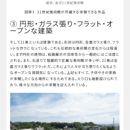
提供：金沢21世紀美術館
図表3 21世紀美術館が所蔵する体験できる作品
③ 円形・ガラス張り・フラット・オ
ープンな建築
そして21美といえば建築である。形状は円形、全面ガラス張り、フラ
ットな作りになっている。これも伝統的な美術館の定石からは程遠
い。まず円形の建物は、絵画展示の効率性から一般的にはご法度と
される。また、石造りで階層的で荘厳な美術館が多い中、21美は全
面ガラス張りでフラットだ。これにより人々が立ち寄りたくなるよう
なオープンな雰囲気になっている。上記もすべて、子供やその家族
が来館したくなる場所にするためである。入り口も複数設けられて
おり、様々な方向からの来館を迎え入れている。