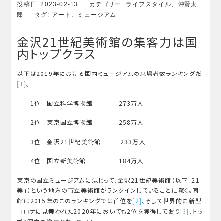
投稿日:
2023-02-13
カテゴリー:
ライフスタイル
、
沖賢太
郎
タグ:
アート
、
ミュージアム
金沢21世紀美術館の集客力は国
内トップクラス
以下は2019年における国内ミュージアムの来場者数ランキングだ
[1]
。
1位 国立科学博物館 273万人
2位 東京国立博物館 258万人
3位 金沢21世紀美術館 233万人
4位 国立新美術館 184万人
東京の国立ミュージアムに混じって、金沢21世紀美術館（以下「21
美」）という地方の市立美術館がランクインしていることに驚く。同
館は2015年のこのランキングでは首位を
[2]
、そして世界的に新型
コロナに見舞われた2020年においても2位を獲得しており
[3]
、トッ