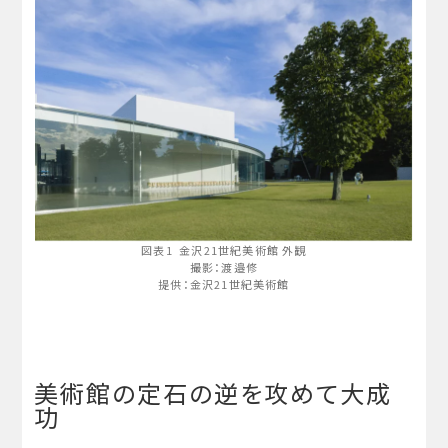
図表1 金沢21世紀美術館 外観
撮影：渡邉修
提供：金沢21世紀美術館
美術館の定石の逆を攻めて大成
功